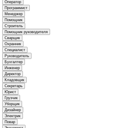
Оператор
Программист
Менеджер
Помощник
Строитель
Помощник руководителя
Сварщик
Охранник
Специалист
Руководитель
Бухгалтер
Инженер
Директор
Кладовщик
Секретарь
Юрист
Грузчик
Уборщик
Дизайнер
Электрик
Повар
Экономист