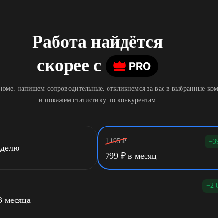
Работа найдётся
скорее
c
юме, напишем сопроводительные, откликнемся за вас в выбранные ко
и покажем статистику по конкурентам
1 195
₽
−3
еделю
799
₽
в месяц
−2 
3 месяца