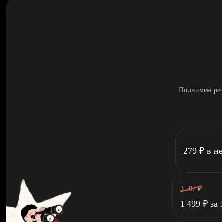
Поднимем рез
279
₽
в н
3 587
₽
1 499
₽
за 