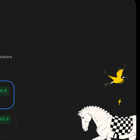
мпании
96
₽
088
₽