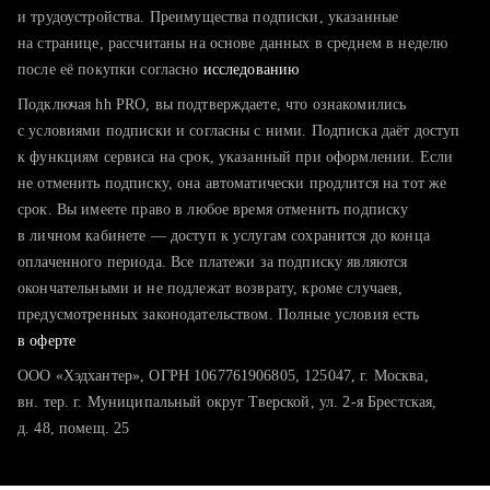
тратите много времени на поиск и вручную поднимаете
и трудоустройства. Преимущества подписки, указанные
резюме
на странице, рассчитаны на основе данных в среднем в неделю
после её покупки согласно
хотите сравнить себя с конкурентами и оценить шансы
исследованию
Подключая hh PRO, вы подтверждаете, что ознакомились
с условиями подписки и согласны с ними. Подписка даёт доступ
к функциям сервиса на срок, указанный при оформлении. Если
не отменить подписку, она автоматически продлится на тот же
срок. Вы имеете право в любое время отменить подписку
в личном кабинете — доступ к услугам сохранится до конца
оплаченного периода. Все платежи за подписку являются
окончательными и не подлежат возврату, кроме случаев,
предусмотренных законодательством. Полные условия есть
в оферте
ООО «Хэдхантер», ОГРН 1067761906805, 125047, г. Москва,
вн. тер. г. Муниципальный округ Тверской, ул. 2-я Брестская,
д. 48, помещ. 25