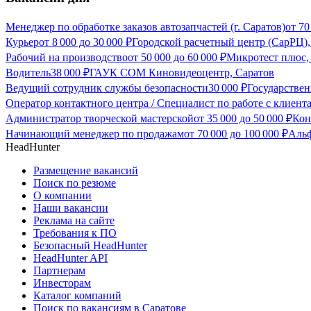
Менеджер по обработке заказов автозапчастей (г. Саратов)
от
70
Курьер
от
8 000
до
30 000
₽
Городской расчетный центр (СарРЦ),
Рабочий на производство
от
50 000
до
60 000
₽
Микротест плюс,
Водитель
38 000
₽
ГАУК СОМ Киновидеоцентр, Саратов
Ведущий сотрудник службы безопасности
30 000
₽
Государствен
Оператор контактного центра / Специалист по работе с клиента
Администратор творческой мастерской
от
35 000
до
50 000
₽
Кон
Начинающий менеджер по продажам
от
70 000
до
100 000
₽
Альф
HeadHunter
Размещение вакансий
Поиск по резюме
О компании
Наши вакансии
Реклама на сайте
Требования к ПО
Безопасный HeadHunter
HeadHunter API
Партнерам
Инвесторам
Каталог компаний
Поиск по вакансиям в Саратове