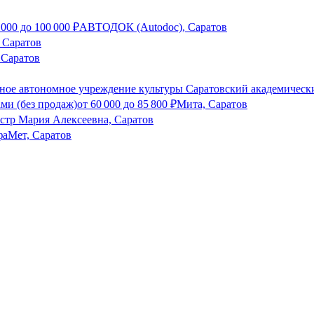
 000
до
100 000
₽
АВТОДОК (Autodoc), Саратов
 Саратов
 Саратов
ное автономное учреждение культуры Саратовский академически
ми (без продаж)
от
60 000
до
85 800
₽
Мита, Саратов
стр Мария Алексеевна, Саратов
аМет, Саратов