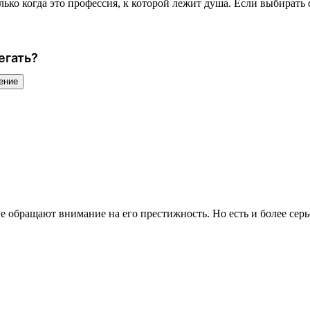
ько когда это профессия, к которой лежит душа. Если выбирать с
егать?
ение
ие обращают внимание на его престижность. Но есть и более сер