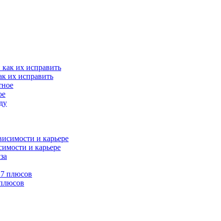
ак их исправить
ое
симости и карьере
 плюсов