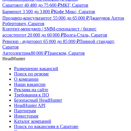
Саратов
от
40 480
до
75 600
₽
МКГ, Саратов
Бармен
от
3 500
до
3 800
₽
Кофе Микс, Саратов
Продавец-консультант
от
55 000
до
65 000
₽
Джанумов Антон
Робертович, Саратов
Kонтент-менeджeр / SMМ-специалиcт / бизнес
ассистент
от
20 000
до
60 000
₽
Волга-Сталь, Саратов
Ревизор - аудитор
от
65 000
до
85 000
₽
Пивной стандарт,
Саратов
Автоэлектрик
80 000
₽
Транском, Саратов
HeadHunter
Размещение вакансий
Поиск по резюме
О компании
Наши вакансии
Реклама на сайте
Требования к ПО
Безопасный HeadHunter
HeadHunter API
Партнерам
Инвесторам
Каталог компаний
Поиск по вакансиям в Саратове