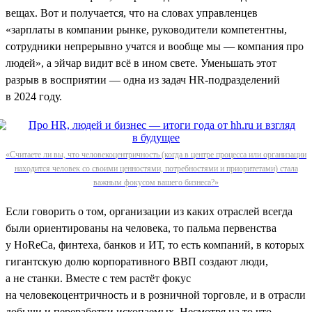
вещах. Вот и получается, что на словах управленцев
«зарплаты в компании рынке, руководители компетентны,
сотрудники непрерывно учатся и вообще мы — компания про
людей», а эйчар видит всё в ином свете. Уменьшать этот
разрыв в восприятии — одна из задач HR-подразделений
в 2024 году.
«Считаете ли вы, что человекоцентричность (когда в центре процесса или организации
находится человек со своими ценностями, потребностями и приоритетами) стала
важным фокусом вашего бизнеса?»
Если говорить о том, организации из каких отраслей всегда
были ориентированы на человека, то пальма первенства
у HoReCa, финтеха, банков и ИТ, то есть компаний, в которых
гигантскую долю корпоративного ВВП создают люди,
а не станки. Вместе с тем растёт фокус
на человекоцентричность и в розничной торговле, и в отрасли
добычи и переработки ископаемых. Несмотря на то что