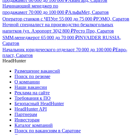
продажам
от
60 000
до
100 000
₽
Авангард, Саратов
Начинающий менеджер по
продажам
от
70 000
до
100 000
₽
АльфаМет, Саратов
Оператор станков с ЧПУ
от
55 000
до
75 000
₽
РЭМО, Саратов
Ночной специалист на производство безалкогольных
напитков (ул. Аэропорт 30)
2 800
₽
Ресто Про, Саратов
SMM-менеджер
от
65 000
до
70 000
₽
INVAIDER RUSSIA,
Саратов
Начальник юридического отдела
от
70 000
до
100 000
₽
Евро-
пласт, Саратов
HeadHunter
Размещение вакансий
Поиск по резюме
О компании
Наши вакансии
Реклама на сайте
Требования к ПО
Безопасный HeadHunter
HeadHunter API
Партнерам
Инвесторам
Каталог компаний
Поиск по вакансиям в Саратове