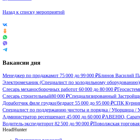
Назад к списку мероприятий
Вакансии дня
Менеджер по продажам
от
75 000
до
99 000
₽
Блинов Василий Па
Электромеханик (Специалист по холодильному оборудованию)
Слесарь механосборочных работ
от
60 000
до
80 000
₽
Геосистем
Слесарь строительный
80 000
₽
Специализированный Застройщи
Доработчик филе грудки/бедра
от
55 000
до
95 000
₽
СПК Курник
Специалист по поддержанию чистоты и порядка / Уборщица /
Администратор ресепшена
от
45 000
до
60 000
₽
АВЕНЮ, Сарат
Водитель-экспедитор
от
82 500
до
90 000
₽
Поволжская торговая
HeadHunter