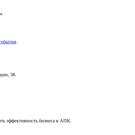
ы.
события
.
ии, 38.
ить эффективность бизнеса в АПК.