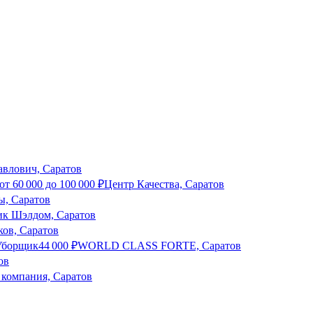
влович, Саратов
от
60 000
до
100 000
₽
Центр Качества, Саратов
ы, Саратов
к Шэлдом, Саратов
ов, Саратов
 Уборщик
44 000
₽
WORLD CLASS FORTE, Саратов
ов
 компания, Саратов