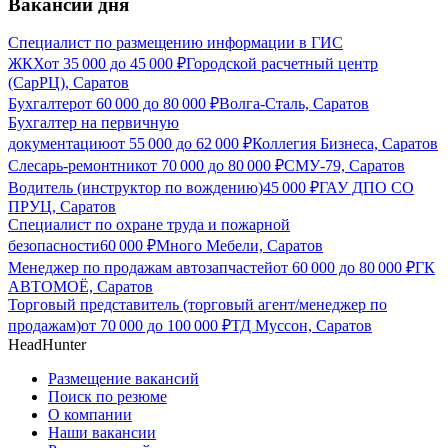
Вакансии дня
Специалист по размещению информации в ГИС
ЖКХ
от
35 000
до
45 000
₽
Городской расчетный центр
(СарРЦ), Саратов
Бухгалтер
от
60 000
до
80 000
₽
Волга-Сталь, Саратов
Бухгалтер на первичную
документацию
от
55 000
до
62 000
₽
Коллегия Бизнеса, Саратов
Слесарь-ремонтник
от
70 000
до
80 000
₽
СМУ-79, Саратов
Водитель (инструктор по вождению)
45 000
₽
ГАУ ДПО СО
ПРУЦ, Саратов
Специалист по охране труда и пожарной
безопасности
60 000
₽
Много Мебели, Саратов
Менеджер по продажам автозапчастей
от
60 000
до
80 000
₽
ГК
АВТОМОЁ, Саратов
Торговый представитель (торговый агент/менеджер по
продажам)
от
70 000
до
100 000
₽
ТД Муссон, Саратов
HeadHunter
Размещение вакансий
Поиск по резюме
О компании
Наши вакансии