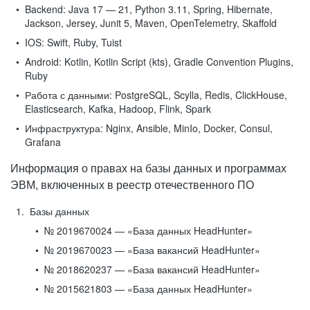
Backend:
Java 17 — 21, Python 3.11, Spring, Hibernate,
Jackson, Jersey, Junit 5, Maven, OpenTelemetry, Skaffold
IOS:
Swift, Ruby, Tuist
Android:
Kotlin, Kotlin Script (kts), Gradle Convention Plugins,
Ruby
Работа с данными:
PostgreSQL, Scylla, Redis, ClickHouse,
Elasticsearch, Kafka, Hadoop, Flink, Spark
Инфраструктура:
Nginx, Ansible, MinIo, Docker, Consul,
Grafana
Информация о правах на базы данных и программах
ЭВМ, включенных в реестр отечественного ПО
Базы данных
№ 2019670024 — «База данных HeadHunter»
№ 2019670023 — «База вакансий HeadHunter»
№ 2018620237 — «База вакансий HeadHunter»
№ 2015621803 — «База данных HeadHunter»