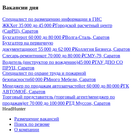
Вакансии дня
Специалист по размещению информации в ГИС
ЖКХ
от
35 000
до
45 000
₽
Городской расчетный центр
(СарРЦ), Саратов
Бухгалтер
от
60 000
до
80 000
₽
Волга-Сталь, Саратов
Бухгалтер на первичную
документацию
от
55 000
до
62 000
₽
Коллегия Бизнеса, Саратов
Слесарь-ремонтник
от
70 000
до
80 000
₽
СМУ-79, Саратов
Водитель (инструктор по вождению)
45 000
₽
ГАУ ДПО СО
ПРУЦ, Саратов
Специалист по охране труда и пожарной
безопасности
60 000
₽
Много Мебели, Саратов
Менеджер по продажам автозапчастей
от
60 000
до
80 000
₽
ГК
АВТОМОЁ, Саратов
Торговый представитель (торговый агент/менеджер по
продажам)
от
70 000
до
100 000
₽
ТД Муссон, Саратов
HeadHunter
Размещение вакансий
Поиск по резюме
О компании