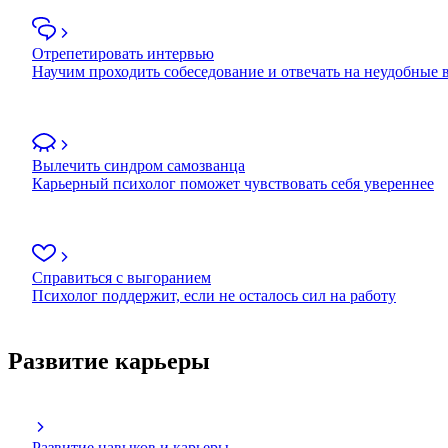
Отрепетировать интервью
Научим проходить собеседование и отвечать на неудобные
Вылечить синдром самозванца
Карьерный психолог поможет чувствовать себя увереннее
Справиться с выгоранием
Психолог поддержит, если не осталось сил на работу
Развитие карьеры
Развитие навыков и карьеры