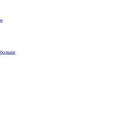
ре
 больше