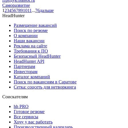
Продуктивность
Саморазвитие
1
2
3
4
5
6
7
8
9
10
11
...
76
дальше
HeadHunter
Размещение вакансий
Поиск по резюме
О компании
Наши вакансии
Реклама на сайте
Требования к ПО
Безопасный HeadHunter
HeadHunter API
Партнерам
Инвесторам
Каталог компаний
Поиск по вакансиям в Саратове
Сетка: соцсеть для нетворкинга
Соискателям
hh PRO
Готовое резюме
Все сервисы
Хочу у вас работать
Производственный календарь