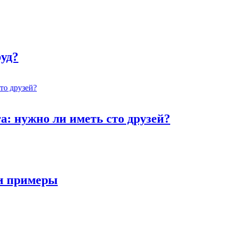
руд?
а: нужно ли иметь сто друзей?
 и примеры