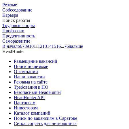
Резюме
Собеседование
Карьера
Поиск работы
Трудовые споры
Профессии
Продуктивность
Саморазвитие
В начало
6
7
8
9
10
11
12
13
14
15
16
...
76
дальше
HeadHunter
Размещение вакансий
Поиск по резюме
О компании
Наши вакансии
Реклама на сайте
Требования к ПО
Безопасный HeadHunter
HeadHunter API
Партнерам
Инвесторам
Каталог компаний
Поиск по вакансиям в Саратове
Сетка: соцсеть для нетворкинга