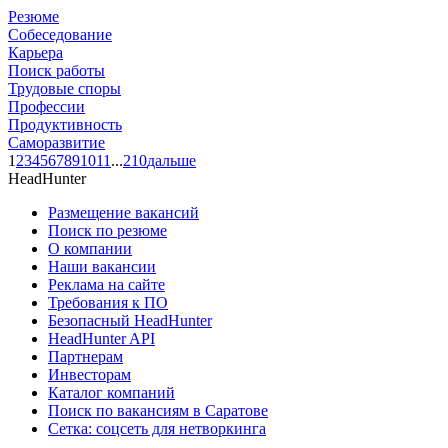
Резюме
Собеседование
Карьера
Поиск работы
Трудовые споры
Профессии
Продуктивность
Саморазвитие
1
2
3
4
5
6
7
8
9
10
11
...
210
дальше
HeadHunter
Размещение вакансий
Поиск по резюме
О компании
Наши вакансии
Реклама на сайте
Требования к ПО
Безопасный HeadHunter
HeadHunter API
Партнерам
Инвесторам
Каталог компаний
Поиск по вакансиям в Саратове
Сетка: соцсеть для нетворкинга