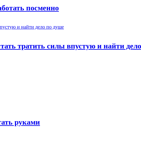
работать посменно
стать тратить силы впустую и найти дел
отать руками