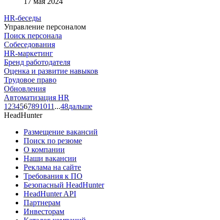
17 мая 2024
HR-беседы
Управление персоналом
Поиск персонала
Собеседования
HR-маркетинг
Бренд работодателя
Оценка и развитие навыков
Трудовое право
Обновления
Автоматизация HR
1
2
3
4
5
6
7
8
9
10
11
...
48
дальше
HeadHunter
Размещение вакансий
Поиск по резюме
О компании
Наши вакансии
Реклама на сайте
Требования к ПО
Безопасный HeadHunter
HeadHunter API
Партнерам
Инвесторам