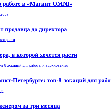
 о работе в «Магнит OMNI»
т продавца до директора
а, в которой хочется расти
нкт-Петербурге: топ-8 локаций для раб
енером за три месяца