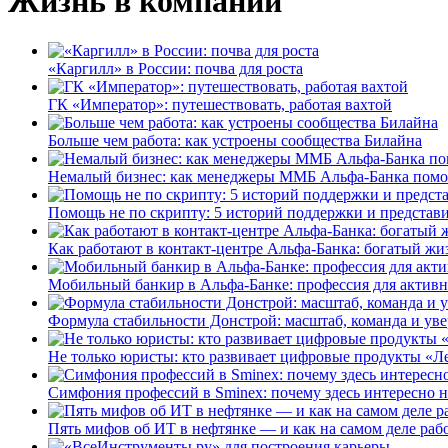
Жизнь в компании
«Каргилл» в России: почва для роста
ГК «Император»: путешествовать, работая вахтой
Больше чем работа: как устроены сообщества Билайна
Немалый бизнес: как менеджеры ММБ Альфа-Банка помо
Помощь не по скрипту: 5 историй поддержки и представ
Как работают в контакт-центре Альфа-Банка: богатый жи
Мобильный банкир в Альфа-Банке: профессия для актив
Формула стабильности Донстрой: масштаб, команда и уве
Не только юристы: кто развивает цифровые продукты «Ле
Симфония профессий в Sminex: почему здесь интересно н
Пять мифов об ИТ в нефтянке — и как на самом деле работ