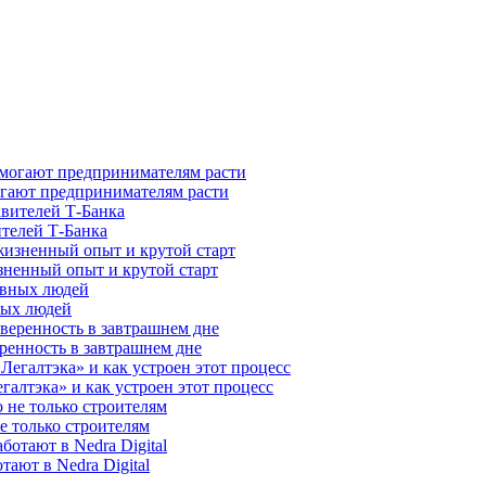
гают предпринимателям расти
ителей Т-Банка
зненный опыт и крутой старт
ных людей
ренность в завтрашнем дне
галтэка» и как устроен этот процесс
е только строителям
ают в Nedra Digital