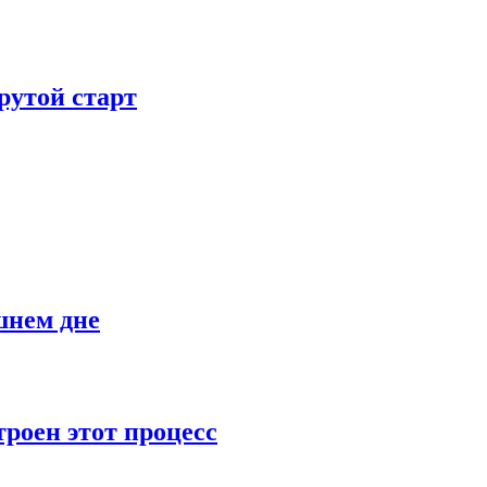
рутой старт
шнем дне
роен этот процесс