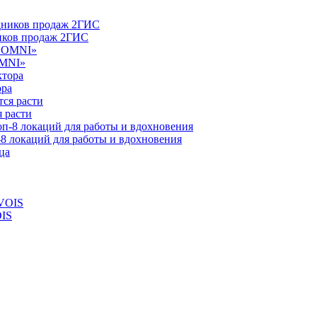
ников продаж 2ГИС
OMNI»
ора
 расти
-8 локаций для работы и вдохновения
OIS