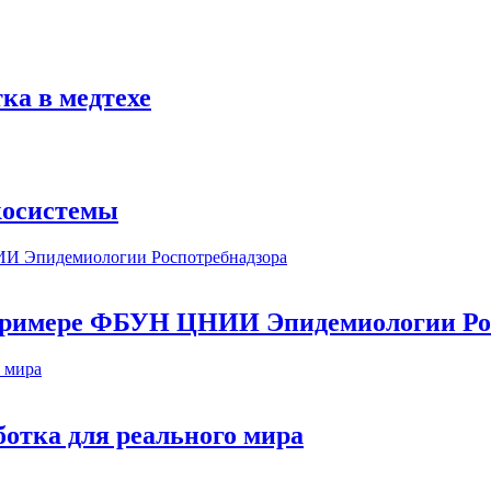
ка в медтехе
косистемы
а примере ФБУН ЦНИИ Эпидемиологии Ро
ботка для реального мира