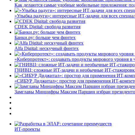
Как делаются самые удобные мобильные приложения: по
«Улыбка радуги»: интересные ИТ-задачи для всех специа
CDEK Digital: свобода развития
Банки.ру: больше чем финтех
Alfa Digital: нескучный финтех
«Киберпротект»: создавать продукты мирового уровня в
ГНИВЦ: сложные ИТ‑задачи и необычные ИТ‑стажировк
«СИБУР Диджитал»: простор для применения ИТ-компе
Замглавы Минцифры Максим Паршин избран президенто
ИТ-проекты