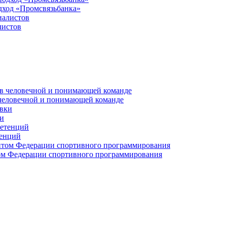
дход «Промсвязьбанка»
листов
 человечной и понимающей команде
и
тенций
м Федерации спортивного программирования