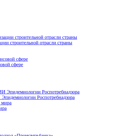
ации строительной отрасли страны
совой сфере
 Эпидемиологии Роспотребнадзора
ира