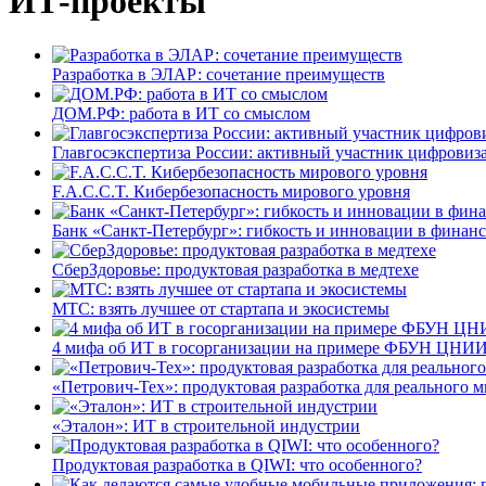
ИТ-проекты
Разработка в ЭЛАР: сочетание преимуществ
ДОМ.РФ: работа в ИТ со смыслом
Главгосэкспертиза России: активный участник цифровиз
F.A.C.C.T. Кибербезопасность мирового уровня
Банк «Санкт-Петербург»: гибкость и инновации в финан
СберЗдоровье: продуктовая разработка в медтехе
МТС: взять лучшее от стартапа и экосистемы
4 мифа об ИТ в госорганизации на примере ФБУН ЦНИИ
«Петрович-Тех»: продуктовая разработка для реального м
«Эталон»: ИТ в строительной индустрии
Продуктовая разработка в QIWI: что особенного?