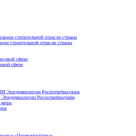
ации строительной отрасли страны
совой сфере
 Эпидемиологии Роспотребнадзора
ира