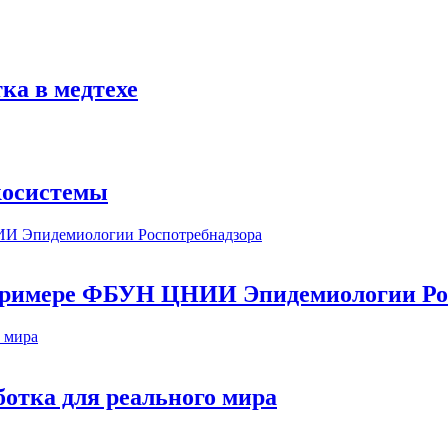
ка в медтехе
косистемы
а примере ФБУН ЦНИИ Эпидемиологии Ро
ботка для реального мира