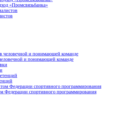
дход «Промсвязьбанка»
листов
 человечной и понимающей команде
и
тенций
м Федерации спортивного программирования