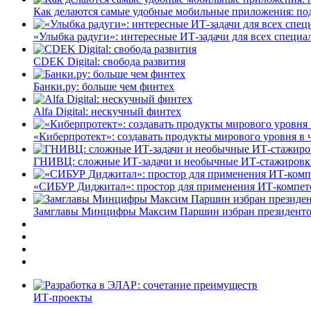
Как делаются самые удобные мобильные приложения: по
«Улыбка радуги»: интересные ИТ-задачи для всех специа
CDEK Digital: свобода развития
Банки.ру: больше чем финтех
Alfa Digital: нескучный финтех
«Киберпротект»: создавать продукты мирового уровня в
ГНИВЦ: сложные ИТ‑задачи и необычные ИТ‑стажировк
«СИБУР Диджитал»: простор для применения ИТ-компе
Замглавы Минцифры Максим Паршин избран президенто
ИТ-проекты