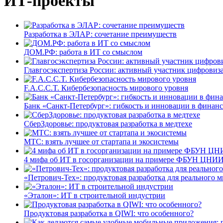
ИТ-проекты
Разработка в ЭЛАР: сочетание преимуществ
ДОМ.РФ: работа в ИТ со смыслом
Главгосэкспертиза России: активный участник цифровиз
F.A.C.C.T. Кибербезопасность мирового уровня
Банк «Санкт-Петербург»: гибкость и инновации в финан
СберЗдоровье: продуктовая разработка в медтехе
МТС: взять лучшее от стартапа и экосистемы
4 мифа об ИТ в госорганизации на примере ФБУН ЦНИИ
«Петрович-Тех»: продуктовая разработка для реального м
«Эталон»: ИТ в строительной индустрии
Продуктовая разработка в QIWI: что особенного?