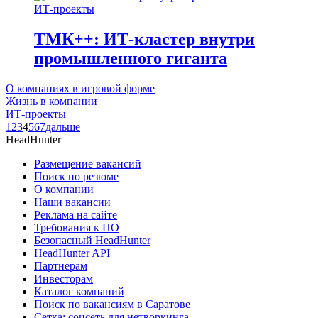
ИТ-проекты
ТМК++: ИТ-кластер внутри
промышленного гиганта
О компаниях в игровой форме
Жизнь в компании
ИТ-проекты
1
2
3
4
5
6
7
дальше
HeadHunter
Размещение вакансий
Поиск по резюме
О компании
Наши вакансии
Реклама на сайте
Требования к ПО
Безопасный HeadHunter
HeadHunter API
Партнерам
Инвесторам
Каталог компаний
Поиск по вакансиям в Саратове
Сетка: соцсеть для нетворкинга