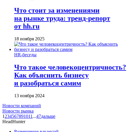
Что стоит за изменениями
на рынке труда: тренд-репорт
от hh.ru
18 ноября 2025
HR-беседы
Что такое человеко­центричность?
Как объяснить бизнесу
и разобраться самим
13 ноября 2024
Новости компаний
Новости рынка
1
2
3
4
5
6
7
8
9
10
11
...
47
дальше
HeadHunter
Размещение вакансий