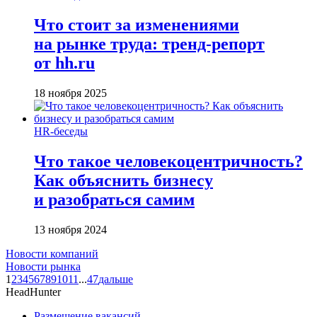
Что стоит за изменениями
на рынке труда: тренд-репорт
от hh.ru
18 ноября 2025
HR-беседы
Что такое человеко­центричность?
Как объяснить бизнесу
и разобраться самим
13 ноября 2024
Новости компаний
Новости рынка
1
2
3
4
5
6
7
8
9
10
11
...
47
дальше
HeadHunter
Размещение вакансий