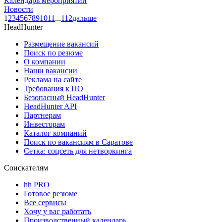
Календарь мероприятий
Новости
1
2
3
4
5
6
7
8
9
10
11
...
112
дальше
HeadHunter
Размещение вакансий
Поиск по резюме
О компании
Наши вакансии
Реклама на сайте
Требования к ПО
Безопасный HeadHunter
HeadHunter API
Партнерам
Инвесторам
Каталог компаний
Поиск по вакансиям в Саратове
Сетка: соцсеть для нетворкинга
Соискателям
hh PRO
Готовое резюме
Все сервисы
Хочу у вас работать
Производственный календарь