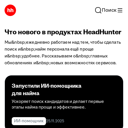
Поиск
Что нового в продуктах HeadHunter
Мы&nbsp;ежедневно работаем над тем, чтобы сделать
поиск и&nbsp;найм персонала ещё проще
и&nbsp;удобнее. Рассказываем о&nbsp;главных
обновлениях и&nbsp;новых возможностях сервисов.
Запустили ИИ-помощника
для найма
Ускоряет поиск кандидатов и делает первые
этапы найма проще и эффективнее.
ИИ-помощник
25.11.2025