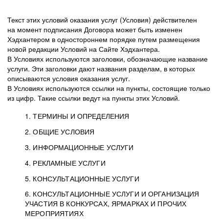
Текст этих условий оказания услуг (Условия) действителен
на момент подписания Договора может быть изменен
Хэдхантером в одностороннем порядке путем размещения
новой редакции Условий на Сайте Хэдхантера.
В Условиях используются заголовки, обозначающие название
услуги. Эти заголовки дают названия разделам, в которых
описываются условия оказания услуг.
В Условиях используются ссылки на пункты, состоящие только
из цифр. Такие ссылки ведут на пункты этих Условий.
1. ТЕРМИНЫ И ОПРЕДЕЛЕНИЯ
2. ОБЩИЕ УСЛОВИЯ
3. ИНФОРМАЦИОННЫЕ УСЛУГИ
1.1. Хэдхантер, или
Хэдхантер, ООО
4. РЕКЛАМНЫЕ УСЛУГИ
HeadHunter, или
«Хэдхантер», ИНН
2.1. Типы и статусы регистрации
5. КОНСУЛЬТАЦИОННЫЕ УСЛУГИ
Исполнитель
7718620740, адрес:
Типы регистрации
3.1. Предоставление доступа к базе данных
2.2. Активация услуг
6. КОНСУЛЬТАЦИОННЫЕ УСЛУГИ И ОРГАНИЗАЦИЯ
125047, г. Москва,
резюме с предложениями Соискателей
Описание и активация
УЧАСТИЯ В КОНКУРСАХ, ЯРМАРКАХ И ПРОЧИХ
2.1.1. Заказчику может быть присвоен один
4.0. Общие условия оказания рекламных услуг
внутригородская
о трудоустройстве с возможностью просмотра
МЕРОПРИЯТИЯХ
из Типов регистраций.
территория
4.0.1. Хэдхантер оказывает Заказчику услугу