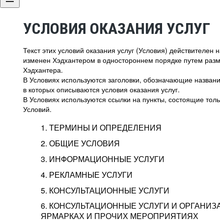
УСЛОВИЯ ОКАЗАНИЯ УСЛУГ
Текст этих условий оказания услуг (Условия) действителен
изменен Хэдхантером в одностороннем порядке путем раз
Хэдхантера.
В Условиях используются заголовки, обозначающие название
в которых описываются условия оказания услуг.
В Условиях используются ссылки на пункты, состоящие тольк
Условий.
1. ТЕРМИНЫ И ОПРЕДЕЛЕНИЯ
2. ОБЩИЕ УСЛОВИЯ
3. ИНФОРМАЦИОННЫЕ УСЛУГИ
1.1. Хэдхантер, или
Хэдхантер, ООО «Хэдх
4. РЕКЛАМНЫЕ УСЛУГИ
HeadHunter, или
г. Москва, внутригор
2.1. Типы и статусы регистрации
5. КОНСУЛЬТАЦИОННЫЕ УСЛУГИ
Исполнитель
Тверской,
2-я
Брестска
Типы регистрации
3.1. Предоставление доступа к базе данн
2.2. Активация услуг
6. КОНСУЛЬТАЦИОННЫЕ УСЛУГИ И ОРГАНИЗ
о трудоустройстве с возможностью просмо
Описание и активация
ЯРМАРКАХ И ПРОЧИХ МЕРОПРИЯТИЯХ
Хэдхантер — администра
2.1.1. Заказчику может быть присвоен один
4.0. Общие условия оказания рекламных ус