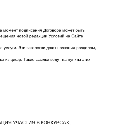
 на момент подписания Договора может быть
мещения новой редакции Условий на Сайте
 услуги. Эти заголовки дают названия разделам,
о из цифр. Такие ссылки ведут на пункты этих
антер», ИНН 7718620740, адрес: 125047,
одская территория Муниципальный округ
я улица, дом 48, помещ. 25
ых резюме с предложениями Соискателей
АЦИЯ УЧАСТИЯ В КОНКУРСАХ,
тра контактной информации Соискателя
тор сайтов: hh.ru, talantix.ru и других
 из Типов регистраций.
луг