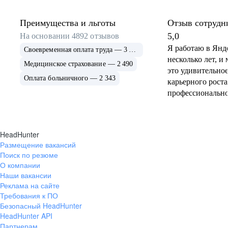
Преимущества и льготы
Отзыв сотрудн
5,0
На основании
4892
отзывов
Я работаю в Янд
Своевременная оплата труда — 3 240
несколько лет, и 
Медицинское страхование — 2 490
это удивительное
Оплата больничного — 2 343
карьерного роста
профессионально
нас дружелюбная
коллектив
высококвалифиц
HeadHunter
дружелюбный, го
Размещение вакансий
любой ситуации.
Поиск по резюме
предоставляет о
О компании
возможности для
Наши вакансии
и обучения, пост
Реклама на сайте
новейшие технол
Требования к ПО
Безопасный HeadHunter
Руководство ком
HeadHunter API
инициативам сот
Партнерам
создают комфорт