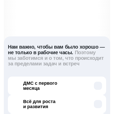
Нам важно, чтобы вам было хорошо —
не только в рабочие часы.
Поэтому
мы заботимся и о том, что происходит
за пределами задач и встреч
ДМС с первого
месяца
Регулярные чекапы — врач-превентолог
Всё для роста
подскажет, на что нужно обратить внимание
и развития
Психотерапия в офисе или онлайн-
сервисах