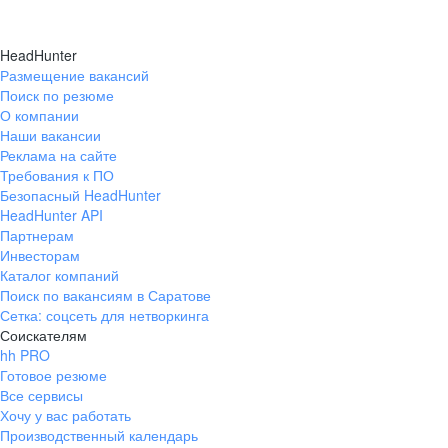
через примерно 
Официальное трудоустройство
должности заве
МАГАЗИНОВ
Забота о здоровье — ДМС и другие
HeadHunter
магазином. Поэт
программы
Размещение вакансий
Программа ДМС
СЕТИ
ОТКРЫТО НА СЕГОДНЯШНИЙ ДЕНЬ
выразить только 
Поиск по резюме
всё.
О компании
Стабильная белая заработная плата
Наши вакансии
Реклама на сайте
Особая карта
лояльности Fix Price Business
Требования к ПО
с повышенным начислением баллов
Безопасный HeadHunter
HeadHunter API
Забота о здоровье — ДМС и другие
Партнерам
программы
Инвесторам
Каталог компаний
Подарки на день рождения
Поиск по вакансиям в Саратове
Сетка: соцсеть для нетворкинга
У каждого сотрудника есть уникальная
Соискателям
Доплата к больничным и отпускам
hh PRO
возможность построить успешную
Готовое резюме
Корпоративное
обучение Fix Academy
карьеру в компании и пройти путь
Все сервисы
Рабочий склада
Хочу у вас работать
от кассира до регионального менеджера
Комплектовщик
Производственный календарь
по продажам в кратчайший срок!
Карта лояльности с повышенным