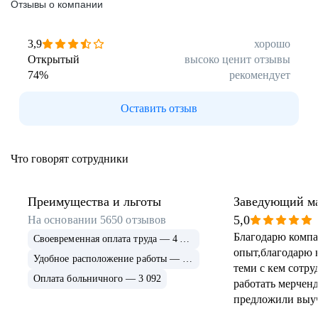
Отзывы о компании
3,9
хорошо
Официальное трудоустройство с первого дня
Программа ДМС
Открытый
высоко ценит отзывы
работы
Корпоративный транспорт до работы
74
%
рекомендует
Оставить отзыв
Особо выгодная программа лояльности
Удалённая работа
Обучение во время работы
для сотрудников
Что говорят сотрудники
Преимущества и льготы
Заведующий м
Стабильная белая заработная плата
Карьерный рост и развитие в компании
5,0
Удобный график
На основании
5650
отзывов
Благодарю компа
Своевременная оплата труда — 4 429
опыт,благодарю н
Удобное расположение работы — 3 610
теми с кем сотру
Проектные и квартальные премии
Оплата больничного — 3 092
+
работать мерченд
по результатам работы, доплата к отпускам
Бесплатные обеды
и больничным
предложили выуч
должность админ