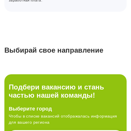
заработная плата.
Выбирай свое направление
Работа
Работа
Работа
Работа
в магазине
в офисе
в РЦ
в IT
Подбери вакансию и стань
частью нашей команды!
Стабильность или рост?
У нас много возможностей,
Выберите город
Время работать с лучшими!
Выбирай всё и сразу!
Развитие без границ
просто выбери свои
Чтобы в списке вакансий отображалась информация
для вашего региона
Смотреть вакансии
Смотреть вакансии
Смотреть вакансии
Смотреть вакансии