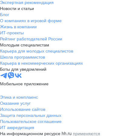
Экспертная рекомендация
Приёмосдатчик
начислением баллов
Новости и статьи
Старший приёмосдатчик
Дружная команда и развитая
корпоративная
Блог
Региональный менеджер по продажам
жизнь
Начальник смены
О компаниях в игровой форме
Заведующий магазином
Заместитель начальника РЦ
Жизнь в компании
Администратор магазина
Начальник РЦ
ИТ-проекты
Работник магазина (мерчандайзер,
Подарки на день рождения
Рейтинг работодателей России
продавец-кассир)
Молодым специалистам
Карьера для молодых специалистов
Школа программистов
Сотрудники о работе
Карьера в некоммерческих организациях
Дружная команда и развитая
корпоративная
Сотрудники о работе
Боты для уведомлений
жизнь
Что говорят о нас разработчики
Мобильное приложение
Этика и комплаенс
Возможность профессионального
Оказание услуг
и карьерного роста
Использование сайтов
Защита персональных данных
Пользовательское соглашение
ИТ аккредитация
На информационном ресурсе hh.ru
применяются
Корпоративное
обучение Fix Academy
Долгих Александр