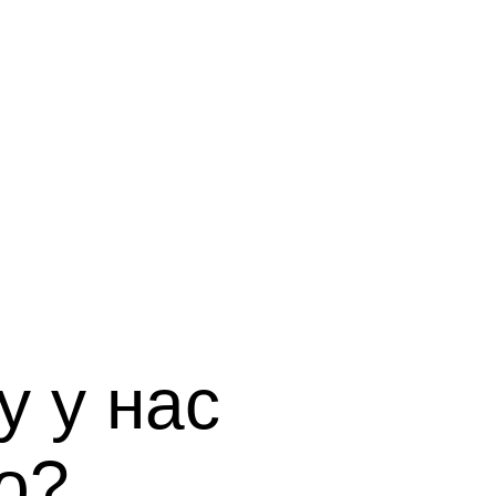
 у нас
о?