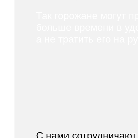
Так горожане могут п
больше
времени
в уд
а не тратить его на ру
С нами сотрудничают