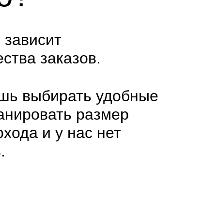
 зависит
ества
заказов.
шь выбирать удобные
анировать размер
охода и у нас нет
.