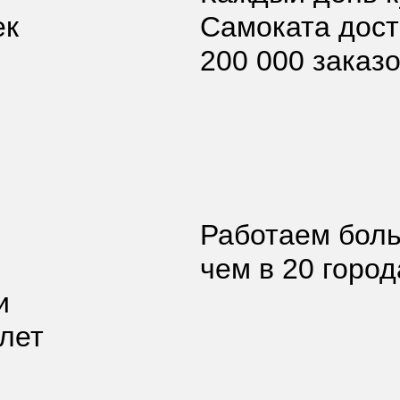
ек
Самоката дос
200 000 заказ
Работаем бол
чем в 20 горо
и
лет