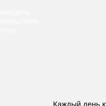
роводить
овольствие,
тину.
Каждый день 