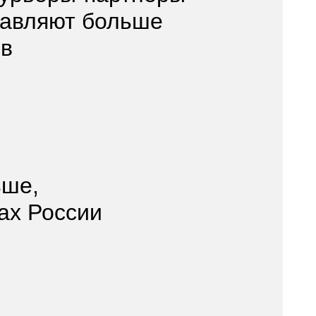
тавляют больше
ов
ьше,
дах России