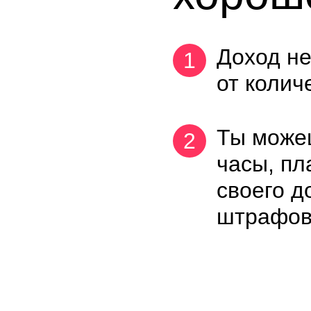
Доход не
от колич
Ты може
часы, пл
своего д
штрафов