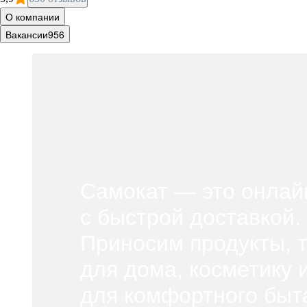
О компании
Вакансии
956
Самокат — это онлай
с быстрой доставкой.
Приносим продукты, 
для
дома, косметику 
для
комфортного быта