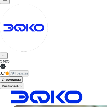
ЭФКО
3,7
794 отзыва
О компании
Вакансии
482