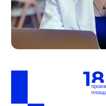
произ
площ