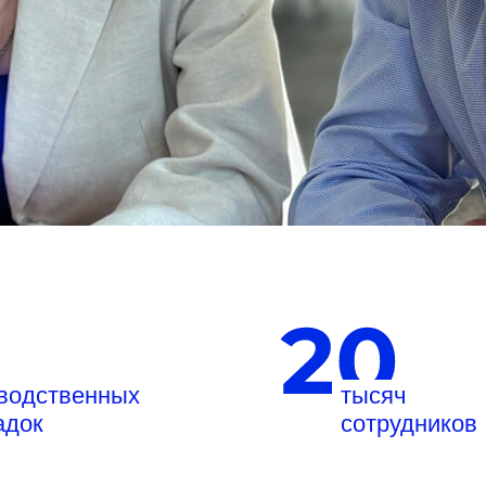
водственных
тысяч
адок
сотрудников