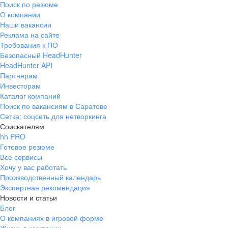
Поиск по резюме
Краснознаменск
Ладушкин
(Калининградская
О компании
область)
Наши вакансии
Мамоново
Неман
Реклама на сайте
Требования к ПО
Нестеров
Озерск
Безопасный HeadHunter
(Калининградская
область)
HeadHunter API
Партнерам
Пионерский
Полесск
Инвесторам
Правдинск
Светлогорск
Каталог компаний
(Калининградская
Поиск по вакансиям в Саратове
область)
Сетка: соцсеть для нетворкинга
Светлый
Славск
Соискателям
Советск
Черняховск
hh PRO
(Калининградская
Готовое резюме
область)
Все сервисы
Республика Коми
Воркута
Хочу у вас работать
Вуктыл
Емва
Производственный календарь
Экспертная рекомендация
Инта
Микунь
Новости и статьи
Печора
Сосногорск
Блог
Усинск
Ухта
О компаниях в игровой форме
Новгородская
Боровичи