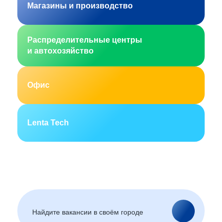
Магазины и производство
Распределительные центры
и автохозяйство
Офис
Lenta Tech
Москва
Санкт-Петербург
Екатеринбург
Новосибирск
Горно-Алтайск
Барнаул
Благовещенск
Архангельск
(Амурская область)
Астрахань
Белгород