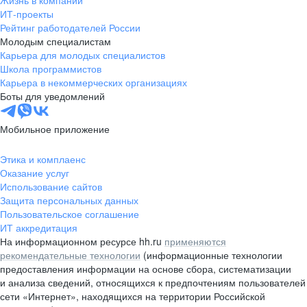
Жизнь в компании
область
ИТ-проекты
Рейтинг работодателей России
Валдай
Малая Вишера
Молодым специалистам
Окуловка
Пестово
Карьера для молодых специалистов
Сольцы
Старая Русса
Школа программистов
Карьера в некоммерческих организациях
Холм
Чудово
Боты для уведомлений
Мурманская область
Апатиты
Гаджиево
Заозерск
Мобильное приложение
Заполярный
Кандалакша
Кировск (Мурманская
Ковдор
Этика и комплаенс
область)
Оказание услуг
Кола
Мончегорск
Использование сайтов
Защита персональных данных
Оленегорск
Островной
Пользовательское соглашение
Полярные Зори
Полярный
ИТ аккредитация
Североморск
Снежногорск
На информационном ресурсе hh.ru
применяются
Республика Карелия
Беломорск
рекомендательные технологии
(информационные технологии
предоставления информации на основе сбора, систематизации
Кемь
Кондопога
и анализа сведений, относящихся к предпочтениям пользователей
Костомукша
Лахденпохья
сети «Интернет», находящихся на территории Российской
Медвежьегорск
Олонец