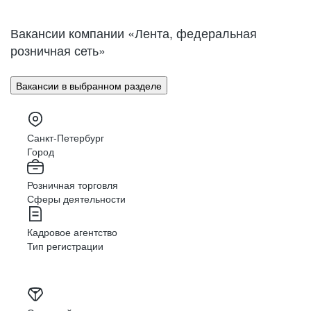
Нижний Новгород
Великий Новгород
Омск
Орел
Вакансии компании «Лента, федеральная
Оренбург
Пенза
розничная сеть»
Пермь
Петрозаводск
Псков
Ростов-на-Дону
Вакансии в выбранном разделе
Рязань
Самара
Саратов
Якутск
Южно-Сахалинск
Владикавказ
Санкт-Петербург
Смоленск
Ставрополь
Город
Тамбов
Казань
Розничная торговля
Тверь
Томск
Сферы деятельности
Кызыл
Тула
Тюмень
Ижевск
Кадровое агентство
Ульяновск
Уфа
Тип регистрации
Хабаровск
Абакан
Челябинск
Грозный
Чита
Чебоксары
Ярославль
Луганск