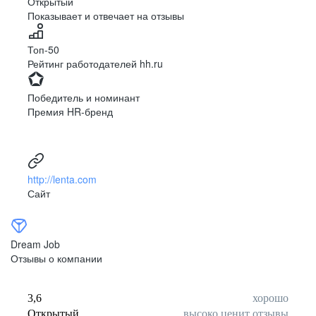
Открытый
Показывает и отвечает на отзывы
Луцк
Севастополь
Симферополь
Сумы
Топ-50
Тернополь
Ужгород
Рейтинг работодателей hh.ru
Харьков
Херсон
Хмельницкий
Черкассы
Победитель и номинант
Черновцы
Чернигов
Премия HR-бренд
Ленинградская
Ханты-Мансийск
область
Тольятти
Дудинка
(Красноярский край)
http://lenta.com
Тура (Красноярский
Агинское
Сайт
край)
(Забайкальский АО)
Усть-Ордынский
Палана
Анадырь
Сочи
Dream Job
Норильск
Дзержинск
Отзывы о компании
(Нижегородская
область)
Арзамас
Саров
3,6
хорошо
Обнинск
Салехард
Открытый
высоко ценит отзывы