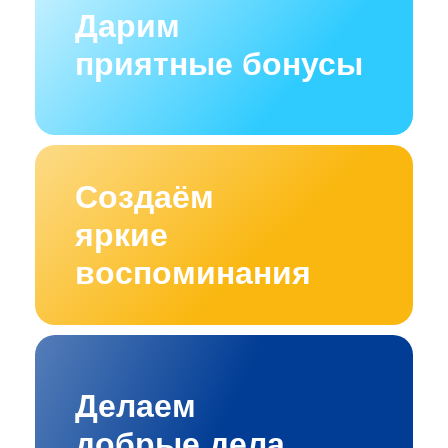
Дарим
приятные бонусы
Создаём
яркие
воспоминания
Делаем
добрые дела