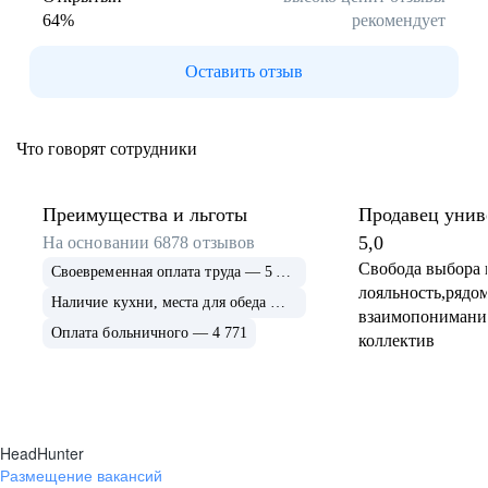
64
%
рекомендует
Буркина Фасо
Минск
Гомель
Могилев
Оставить отзыв
Витебск
Гродно
Брест
Архангельская
область
Что говорят сотрудники
Каргополь
Коряжма
Котлас
Мезень
Мирный
Новодвинск
Преимущества и льготы
Продавец унив
(Архангельская
5,0
На основании
6878
отзывов
область)
Свобода выбора 
Своевременная оплата труда — 5 675
Няндома
Онега
лояльность,рядом
Северодвинск
Сольвычегодск
Наличие кухни, места для обеда — 4 999
взаимопонимани
Шенкурск
Калининградская
Оплата больничного — 4 771
коллектив
область
Багратионовск
Балтийск
Гвардейск
Гурьевск
(Калининградская
область)
HeadHunter
Гусев
Зеленоградск
Размещение вакансий