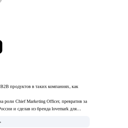
 B2B продуктов в таких компаниях, как
 роли Сhief Marketing Officer, превратив за
ссии и сделав из бренда lovemark для
.
ь
 инженеров и разработчиков и умею