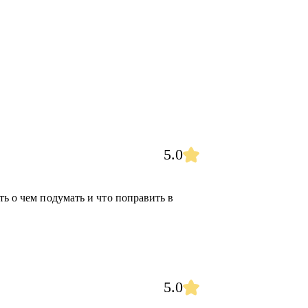
 в маркетинге.
настраиванием процессов в команде и
ти на позицию директора по маркетингу или
 кто хочет перейти на роль в маркетинге на
5.0
роль, и нуждается в менторстве.
ть о чем подумать и что поправить в
5.0