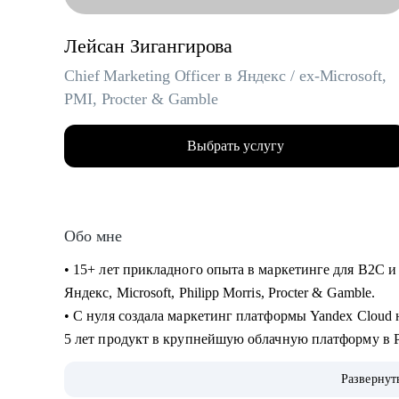
Лейсан Зигангирова
Chief Marketing Officer в Яндекс / ex-Microsoft,
PMI, Procter & Gamble
Выбрать услугу
Обо мне
• 15+ лет прикладного опыта в маркетинге для B2C и
Яндекс, Microsoft, Philipp Morris, Procter & Gamble.
• С нуля создала маркетинг платформы Yandex Cloud на
5 лет продукт в крупнейшую облачную платформу в Ро
аудиторий бизнеса и индивидуальных пользователей
Развернут
• Обладаю глубоким пониманием технологий и языка