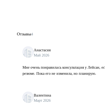
• Подготовлю к собеседованию на желаемую позицию
• Если вы уже директор по маркетингу, то помогу с 
проконсультирую, как нанимать сильных людей.
Кому могу помочь:
• Тим-лидам и senior-маркетологам, кто хочет вырас
Отзывы
4
CMO, особенно в технологичных компаниях
• Специалистам из рекламных и креативных агентств,
стороне клиента
Анастасия
Май 2026
• Директорам по маркетингу, кто только получил эту 
Мне очень понравилась консультация у Лейсан, ес
резюме. Пока его не изменила, но планирую.
Валентина
Март 2026