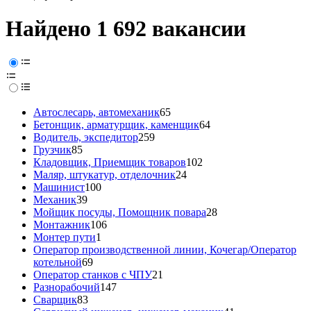
Найдено 1 692 вакансии
Автослесарь, автомеханик
65
Бетонщик, арматурщик, каменщик
64
Водитель, экспедитор
259
Грузчик
85
Кладовщик, Приемщик товаров
102
Маляр, штукатур, отделочник
24
Машинист
100
Механик
39
Мойщик посуды, Помощник повара
28
Монтажник
106
Монтер пути
1
Оператор производственной линии, Кочегар/Оператор
котельной
69
Оператор станков с ЧПУ
21
Разнорабочий
147
Сварщик
83