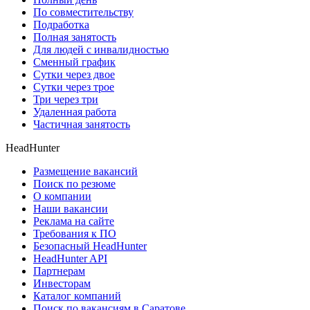
По совместительству
Подработка
Полная занятость
Для людей с инвалидностью
Сменный график
Сутки через двое
Сутки через трое
Три через три
Удаленная работа
Частичная занятость
HeadHunter
Размещение вакансий
Поиск по резюме
О компании
Наши вакансии
Реклама на сайте
Требования к ПО
Безопасный HeadHunter
HeadHunter API
Партнерам
Инвесторам
Каталог компаний
Поиск по вакансиям в Саратове