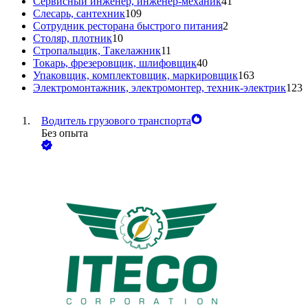
Сервисный инженер, инженер-механик
41
Слесарь, сантехник
109
Сотрудник ресторана быстрого питания
2
Столяр, плотник
10
Стропальщик, Такелажник
11
Токарь, фрезеровщик, шлифовщик
40
Упаковщик, комплектовщик, маркировщик
163
Электромонтажник, электромонтер, техник-электрик
123
Водитель грузового транспорта
Без опыта