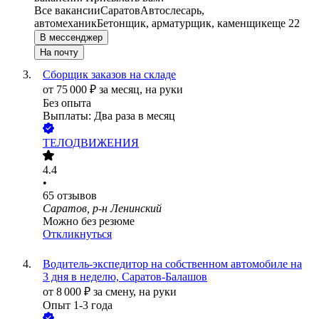
Все вакансии
Саратов
Автослесарь,
автомеханик
Бетонщик, арматурщик, каменщик
еще 22
В мессенджер
На почту
Сборщик заказов на складе
от
75 000
₽
за месяц,
на руки
Без опыта
Выплаты: Два раза в месяц
ТЕЛОДВИЖЕНИЯ
4.4
•
65
отзывов
Саратов, р-н Ленинский
Можно без резюме
Откликнуться
Водитель-экспедитор на собственном автомобиле на
3 дня в неделю, Саратов-Балашов
от
8 000
₽
за смену,
на руки
Опыт 1-3 года