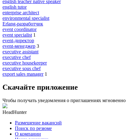
english teacher native speaker
english tutor
enterprise architect
environmental specialist
Erlang-разработчик
event coordinator
event specialist
1
event-директор
event-менеджер
3
executive assistant
executive chef
executive housekeeper
executive sous chef
export sales manager
1
Скачайте приложение
Чтобы получать уведомления о приглашениях мгновенно
HeadHunter
Размещение вакансий
Поиск по резюме
О компании