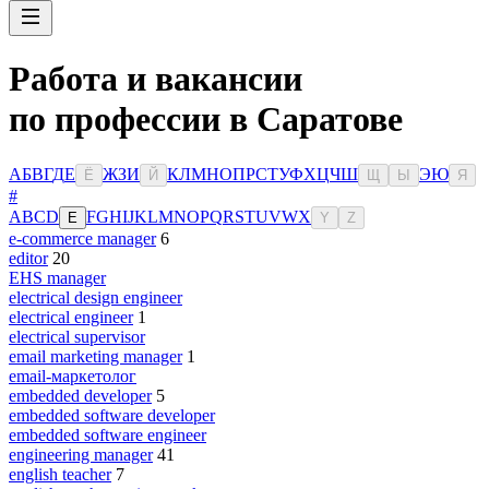
Работа и вакансии
по профессии в Саратове
А
Б
В
Г
Д
Е
Ж
З
И
К
Л
М
Н
О
П
Р
С
Т
У
Ф
Х
Ц
Ч
Ш
Э
Ю
Ё
Й
Щ
Ы
Я
#
A
B
C
D
F
G
H
I
J
K
L
M
N
O
P
Q
R
S
T
U
V
W
X
E
Y
Z
e-commerce manager
6
editor
20
EHS manager
electrical design engineer
electrical engineer
1
electrical supervisor
email marketing manager
1
email-маркетолог
embedded developer
5
embedded software developer
embedded software engineer
engineering manager
41
english teacher
7