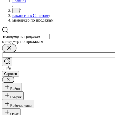
Главная
/
/
...
вакансии в Саратове
/
менеджер по продажам
менеджер по продажам
Саратов
Район
График
Рабочие часы
Опыт