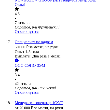
NOVRUZOV GROUP (ИП Новрузов Анар Азер
Оглы)
4.5
•
7
отзывов
Саратов, р-н Фрунзенский
Откликнуться
Специалист по кадрам
50 000
₽
за месяц,
на руки
Опыт 1-3 года
Выплаты: Два раза в месяц
ООО
СЭПО-ЗЭМ
3.4
•
42
отзыва
Саратов, р-н Ленинский
Откликнуться
Менеджер – оператор 1С:УТ
от
70 000
₽
за месяц,
на руки