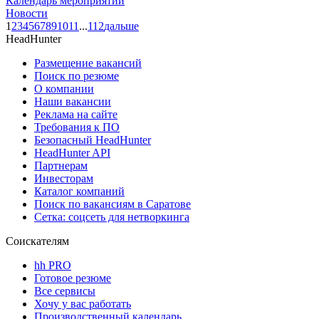
Календарь мероприятий
Новости
1
2
3
4
5
6
7
8
9
10
11
...
112
дальше
HeadHunter
Размещение вакансий
Поиск по резюме
О компании
Наши вакансии
Реклама на сайте
Требования к ПО
Безопасный HeadHunter
HeadHunter API
Партнерам
Инвесторам
Каталог компаний
Поиск по вакансиям в Саратове
Сетка: соцсеть для нетворкинга
Соискателям
hh PRO
Готовое резюме
Все сервисы
Хочу у вас работать
Производственный календарь